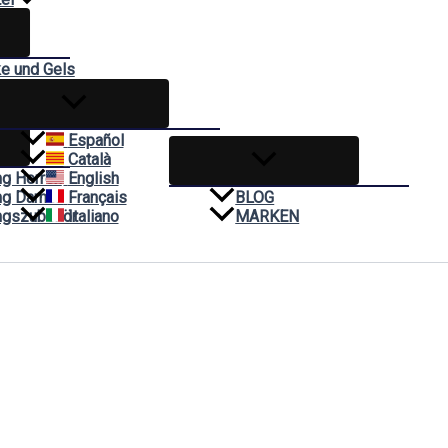
ke und Gels
hnen
Español
Català
ng Herren
English
ng Damen
Français
BLOG
ngszubehör
Italiano
MARKEN