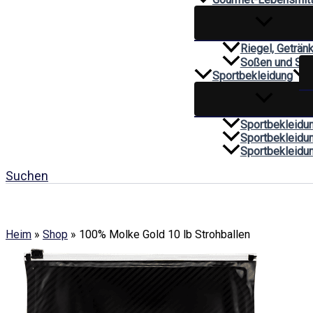
Riegel, Geträn
Soßen und Sa
Sportbekleidung
Sportbekleidu
Sportbekleidu
Sportbekleidu
Suchen
Heim
»
Shop
»
100% Molke Gold 10 lb Strohballen