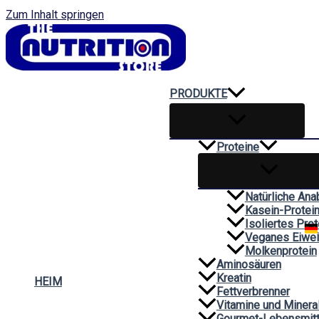
Zum Inhalt springen
PRODUKTE
Proteine
Natürliche Ana
Kasein-Protei
Isoliertes Prot
Veganes Eiwe
Molkenprotein
Aminosäuren
Kreatin
HEIM
Fettverbrenner
Vitamine und Minera
Gourmet-Lebensmitt