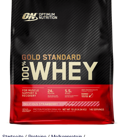
Startseite
/
Proteine
/
Molkenprotein
/