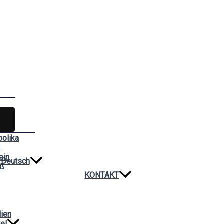
bolika
n
ein
Deutsch
iß
KONTAKT
lien
el