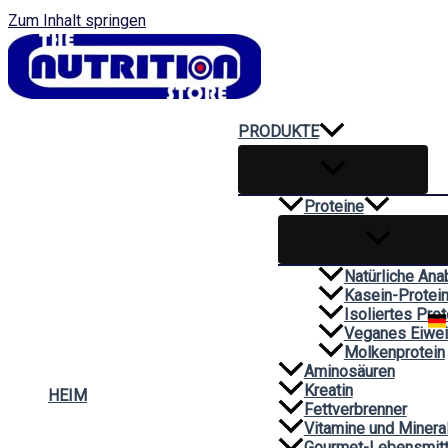
Zum Inhalt springen
PRODUKTE
Proteine
Natürliche Ana
Kasein-Protei
Isoliertes Prot
Veganes Eiwe
Molkenprotein
Aminosäuren
Kreatin
HEIM
Fettverbrenner
Vitamine und Minera
Gourmet-Lebensmitt