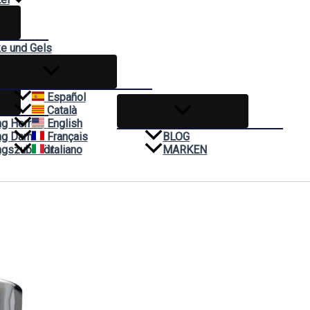
ke und Gels
hnen
Español
Català
ng Herren
English
ng Damen
Français
BLOG
ngszubehör
Italiano
MARKEN