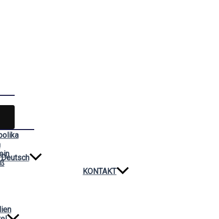
bolika
n
ein
Deutsch
iß
KONTAKT
lien
el