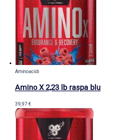
Aminoacidi
Amino X 2,23 lb raspa blu
39,97
€