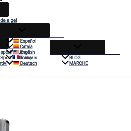
nde e gel
ivo
Español
Català
 sportivo uomo
English
 Sportivo Donna
Français
BLOG
tivi
Deutsch
MARCHE