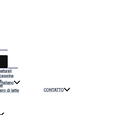
aturali
 caseina
a
Italiano
ne
CONTATTO
ero di latte