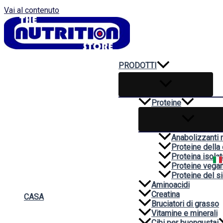
Vai al contenuto
PRODOTTI
Proteine
Anabolizzanti n
Proteine della
Proteina isolat
Proteine vega
Proteine del si
Aminoacidi
Creatina
CASA
Bruciatori di grasso
Vitamine e minerali
Cibi per buongustai