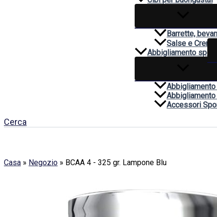
Barrette, beva
Salse e Creme
Abbigliamento sport
Abbigliamento
Abbigliamento
Accessori Spor
Cerca
Casa
»
Negozio
»
BCAA 4 - 325 gr. Lampone Blu