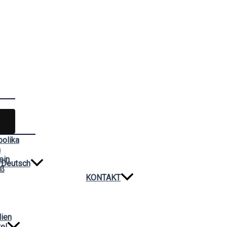
bolika
n
ein
Deutsch
iß
KONTAKT
lien
el