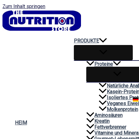
Zum Inhalt springen
PRODUKTE
Proteine
Natürliche Ana
Kasein-Protei
Isoliertes Prot
Veganes Eiwe
Molkenprotein
Aminosäuren
Kreatin
HEIM
Fettverbrenner
Vitamine und Minera
Gourmet-Lebensmitt