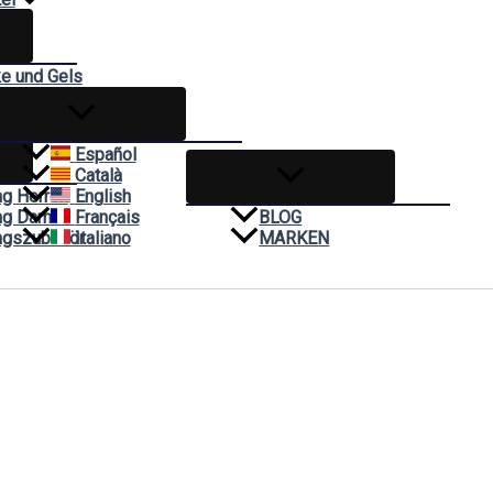
ke und Gels
hnen
Español
Català
ng Herren
English
ng Damen
Français
BLOG
ngszubehör
Italiano
MARKEN