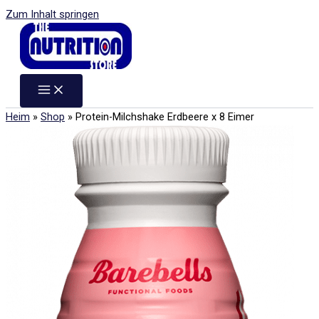
Zum Inhalt springen
Heim
»
Shop
»
Protein-Milchshake Erdbeere x 8 Eimer