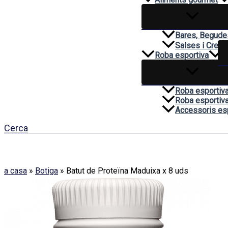
Bares, Begudes
Salses i Crem
Roba esportiva
Roba esportiv
Roba esportiva
Accessoris es
Cerca
a casa
»
Botiga
»
Batut de Proteïna Maduixa x 8 uds