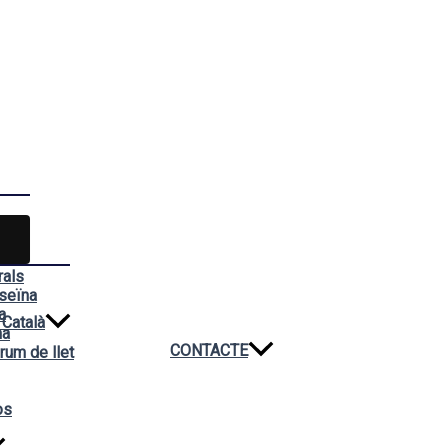
rals
seïna
a
Català
na
CONTACTE
rum de llet
os