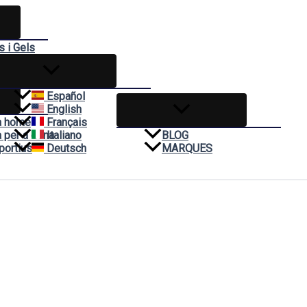
 i Gels
es
Español
English
a home
Français
 per a dona
Italiano
BLOG
portius
Deutsch
MARQUES