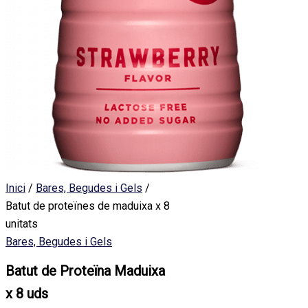
Inici
/
Bares, Begudes i Gels
/
Batut de proteïnes de maduixa x 8
unitats
Bares, Begudes i Gels
Batut de Proteïna Maduixa
x 8 uds