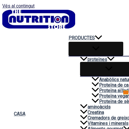
Vés al contingut
PRODUCTES
proteïnes
Anabòlics natu
Proteïna de ca
Proteïna aïllad
Proteïna vega
Proteïna de sè
aminoàcids
Creatina
CASA
Cremadors de greix
Vitamines i minerals
Aliments gourmet