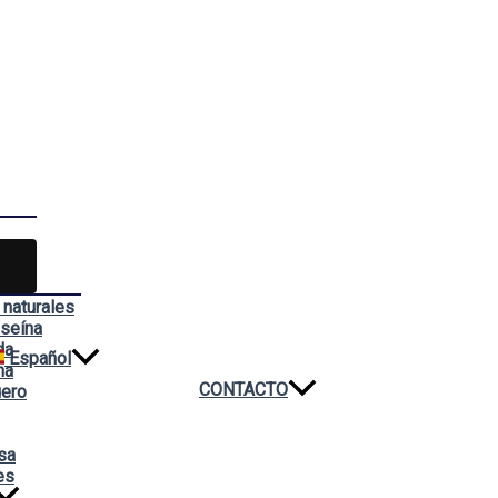
 naturales
aseína
da
Español
na
CONTACTO
uero
sa
es