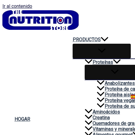
Ir al contenido
PRODUCTOS
Proteínas
Anabolizantes
Proteína de c
Proteína aisla
Proteína vega
Proteína de s
Aminoácidos
Creatina
HOGAR
Quemadores de gra
Vitaminas y mineral
Alimentos gourmet