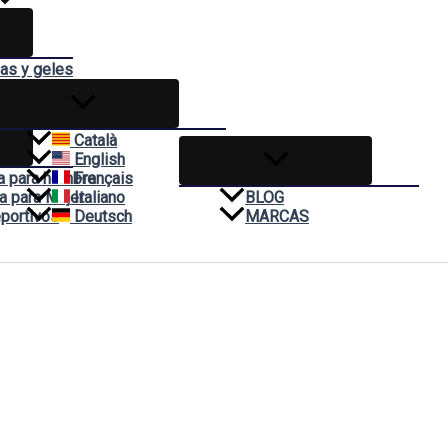
das y geles
mas
Català
English
a para hombre
Français
a para Mujer
Italiano
BLOG
portivos
Deutsch
MARCAS