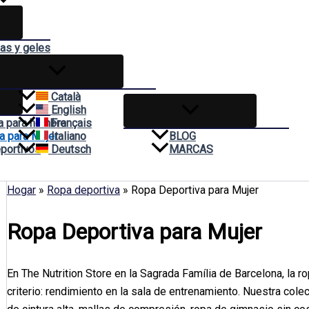
das y geles
mas
Català
English
a para hombre
Français
a para Mujer
Italiano
BLOG
portivos
Deutsch
MARCAS
Hogar
»
Ropa deportiva
»
Ropa Deportiva para Mujer
Ropa Deportiva para Mujer
En The Nutrition Store en la Sagrada Família de Barcelona, la r
criterio: rendimiento en la sala de entrenamiento. Nuestra cole