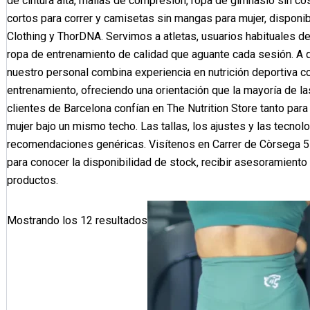
de cintura alta, mallas de compresión, ropa de gimnasio sin cos
cortos para correr y camisetas sin mangas para mujer, disponi
Clothing y ThorDNA. Servimos a atletas, usuarios habituales de
ropa de entrenamiento de calidad que aguante cada sesión. A d
nuestro personal combina experiencia en nutrición deportiva c
entrenamiento, ofreciendo una orientación que la mayoría de la
clientes de Barcelona confían en The Nutrition Store tanto pa
mujer bajo un mismo techo. Las tallas, los ajustes y las tecnol
recomendaciones genéricas. Visítenos en Carrer de Còrsega 5
para conocer la disponibilidad de stock, recibir asesoramiento
productos.
Mostrando los 12 resultados