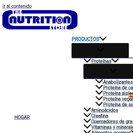
Ir al contenido
PRODUCTOS
Proteínas
Anabolizantes
Proteína de c
Proteína aisla
Proteína vega
Proteína de s
Aminoácidos
Creatina
HOGAR
Quemadores de gra
Vitaminas y mineral
Alimentos gourmet