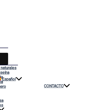
 naturales
aseína
da
Español
na
CONTACTO
uero
sa
es