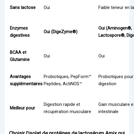
Sans lactose
Oui
Faible teneur en l
Enzymes
Oui (Aminogen®,
Oui (DigeZyme®)
digestives
Lactospore®, Di
BCAA et
Oui
Oui
Glutamine
Avantages
Probiotiques, PepForm™
Probiotiques pour
supplémentaires
Peptides, ActiNOS™
digestion
Digestion rapide et
Gain musculaire e
Meilleur pour
récupération musculaire
intestinale
Choisir l'isolat de protéines de lactosérum Amix qui