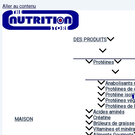
Aller au contenu
DES PRODUITS
Protéines
Anabolisants 
Protéines de 
Protéine isol
Protéines vég
Protéines de 
Acides aminés
Créatine
MAISON
Brûleurs de graisse
Vitamines et minér
Aliments Gourmets