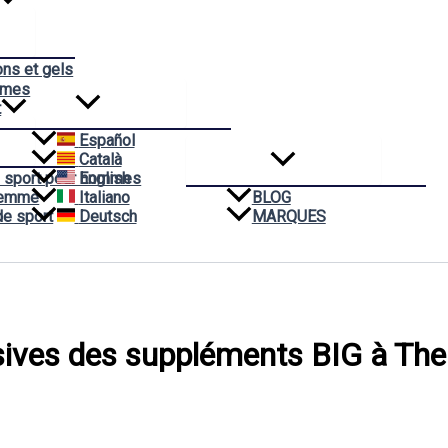
ons et gels
èmes
t
Español
Català
 sport pour hommes
English
Femme
Italiano
BLOG
de sport
Deutsch
MARQUES
sives des suppléments BIG à The 