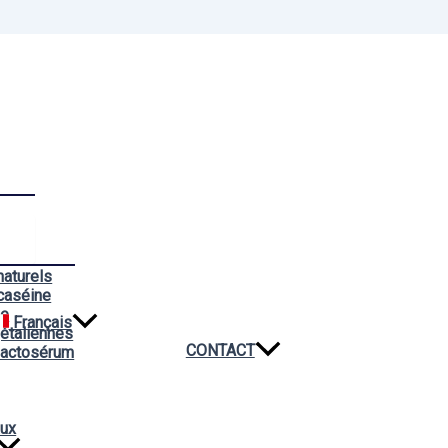
naturels
caséine
ée
Français
étaliennes
CONTACT
lactosérum
aux