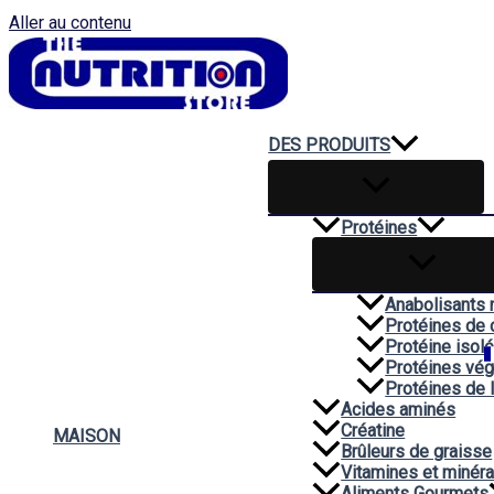
Aller au contenu
DES PRODUITS
Protéines
Anabolisants 
Protéines de 
Protéine isol
Protéines vég
Protéines de 
Acides aminés
Créatine
MAISON
Brûleurs de graisse
Vitamines et minér
Aliments Gourmets