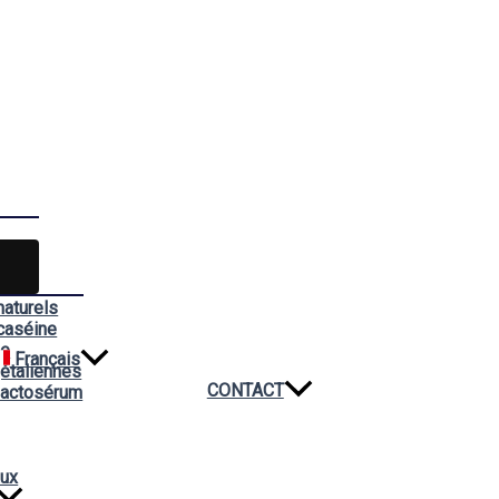
naturels
caséine
ée
Français
étaliennes
CONTACT
lactosérum
aux