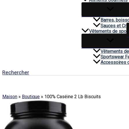
Barres, boiss
Sauces et Cr
Vêtements de spor
Vêtements de
Sportswear 
Accessoires 
Rechercher
Maison
»
Boutique
»
100% Caséine 2 Lb Biscuits