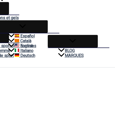
ons et gels
èmes
t
Español
Català
 sport pour hommes
English
Femme
Italiano
BLOG
de sport
Deutsch
MARQUES