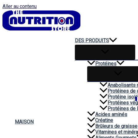
Aller au contenu
DES PRODUITS
Protéines
Anabolisants 
Protéines de 
Protéine isol
Protéines vég
Protéines de 
Acides aminés
Créatine
MAISON
Brûleurs de graisse
Vitamines et minér
Aliments Gourmets