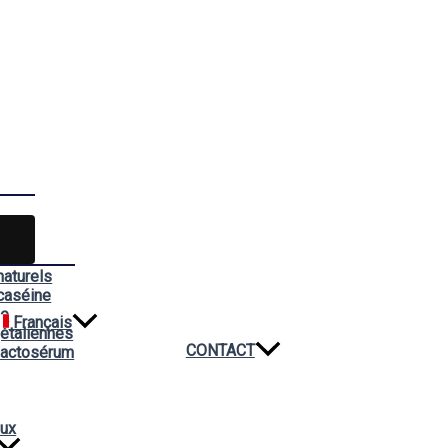
naturels
caséine
ée
Français
étaliennes
CONTACT
lactosérum
aux