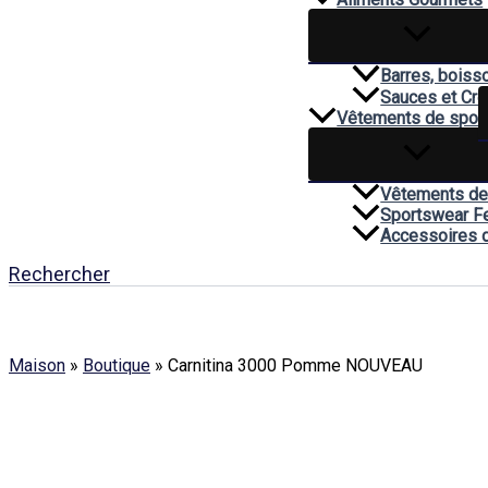
Barres, boiss
Sauces et Cr
Vêtements de spor
Vêtements de
Sportswear 
Accessoires 
Rechercher
Maison
»
Boutique
»
Carnitina 3000 Pomme NOUVEAU