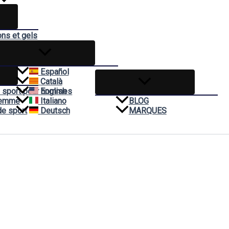
ons et gels
èmes
t
Español
Català
 sport pour hommes
English
Femme
Italiano
BLOG
de sport
Deutsch
MARQUES