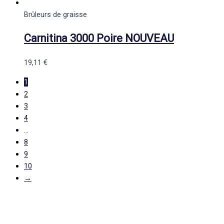
Brûleurs de graisse
Carnitina 3000 Poire NOUVEAU
19,11
€
1
2
3
4
…
8
9
10
→