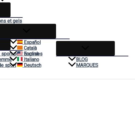
ons et gels
èmes
t
Español
Català
 sport pour hommes
English
Femme
Italiano
BLOG
de sport
Deutsch
MARQUES