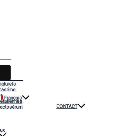
naturels
caséine
ée
Français
étaliennes
CONTACT
lactosérum
aux