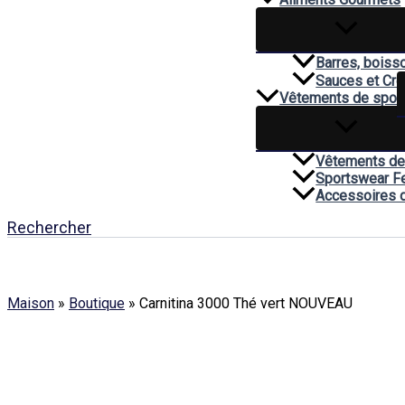
Barres, boiss
Sauces et Cr
Vêtements de spor
Vêtements de
Sportswear 
Accessoires 
Rechercher
Maison
»
Boutique
»
Carnitina 3000 Thé vert NOUVEAU