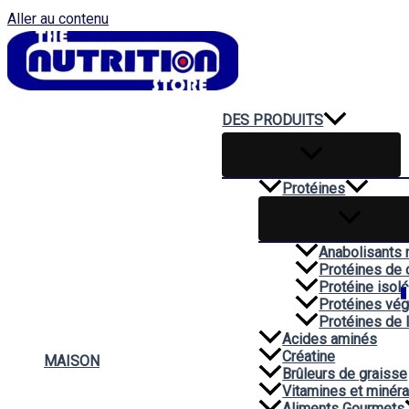
Aller au contenu
DES PRODUITS
Protéines
Anabolisants 
Protéines de 
Protéine isol
Protéines vég
Protéines de 
Acides aminés
Créatine
MAISON
Brûleurs de graisse
Vitamines et minér
Aliments Gourmets