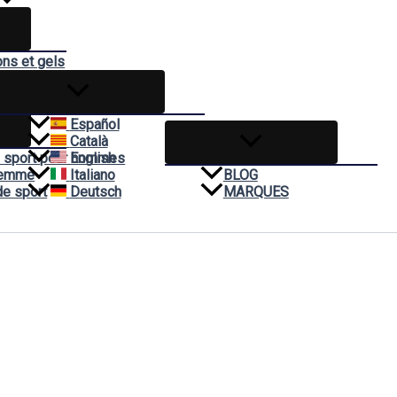
ons et gels
èmes
t
Español
Català
 sport pour hommes
English
Femme
Italiano
BLOG
de sport
Deutsch
MARQUES