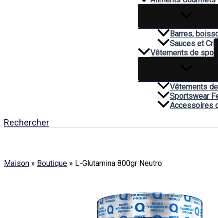
Barres, boiss
Sauces et Cr
Vêtements de spor
Vêtements de
Sportswear 
Accessoires 
Rechercher
Maison
»
Boutique
»
L-Glutamina 800gr Neutro