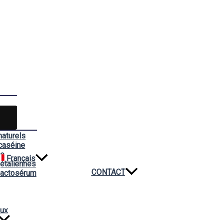
naturels
caséine
ée
Français
étaliennes
CONTACT
lactosérum
aux