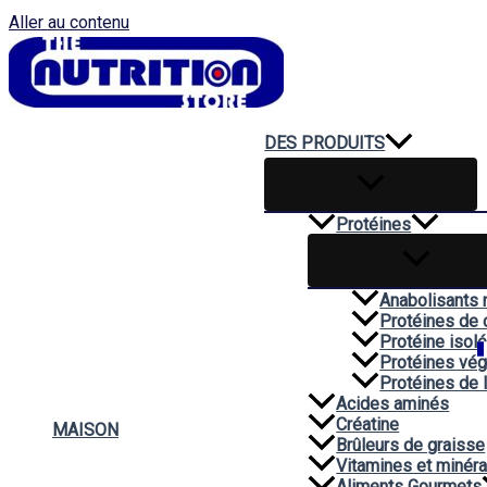
Aller au contenu
DES PRODUITS
Protéines
Anabolisants 
Protéines de 
Protéine isol
Protéines vég
Protéines de 
Acides aminés
Créatine
MAISON
Brûleurs de graisse
Vitamines et minér
Aliments Gourmets