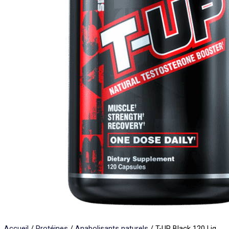
Accueil
/
Protéines
/
Anabolisants naturels
/ T-UP Black 120 Liq