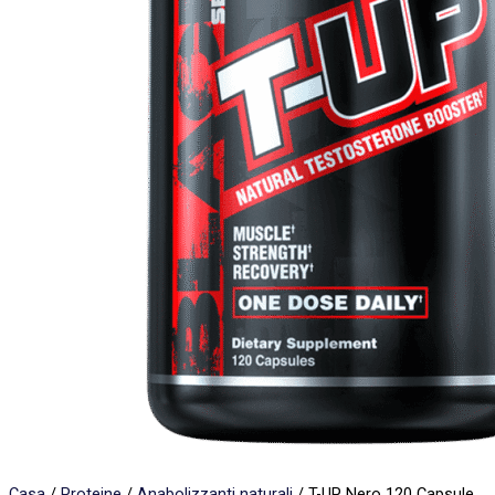
Casa
/
Proteine
/
Anabolizzanti naturali
/ T-UP Nero 120 Capsule