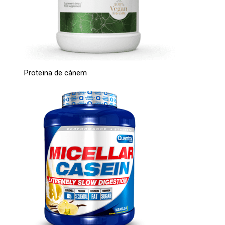
Proteïna de cànem