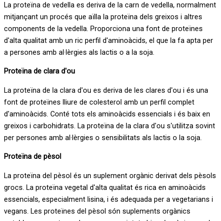
La proteïna de vedella es deriva de la carn de vedella, normalment
mitjançant un procés que aïlla la proteïna dels greixos i altres
components de la vedella. Proporciona una font de proteïnes
d'alta qualitat amb un ric perfil d'aminoàcids, el que la fa apta per
a persones amb al·lèrgies als lactis o a la soja.
Proteïna de clara d'ou
La proteïna de la clara d'ou es deriva de les clares d'ou i és una
font de proteïnes lliure de colesterol amb un perfil complet
d'aminoàcids. Conté tots els aminoàcids essencials i és baix en
greixos i carbohidrats. La proteïna de la clara d'ou s'utilitza sovint
per persones amb al·lèrgies o sensibilitats als lactis o la soja.
Proteïna de pèsol
La proteïna del pèsol és un suplement orgànic derivat dels pèsols
grocs. La proteïna vegetal d'alta qualitat és rica en aminoàcids
essencials, especialment lisina, i és adequada per a vegetarians i
vegans. Les proteïnes del pèsol són suplements orgànics