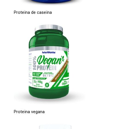
Proteïna de caseïna
Proteïna vegana