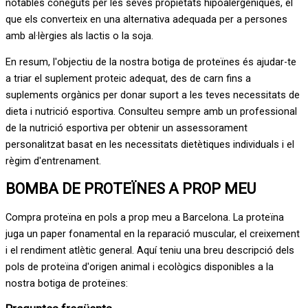
notables coneguts per les seves propietats hipoalergèniques, el
que els converteix en una alternativa adequada per a persones
amb al·lèrgies als lactis o la soja.
En resum, l'objectiu de la nostra botiga de proteïnes és ajudar-te
a triar el suplement proteic adequat, des de carn fins a
suplements orgànics per donar suport a les teves necessitats de
dieta i nutrició esportiva. Consulteu sempre amb un professional
de la nutrició esportiva per obtenir un assessorament
personalitzat basat en les necessitats dietètiques individuals i el
règim d'entrenament.
BOMBA DE PROTEÏNES A PROP MEU
Compra proteïna en pols a prop meu a Barcelona. La proteïna
juga un paper fonamental en la reparació muscular, el creixement
i el rendiment atlètic general. Aquí teniu una breu descripció dels
pols de proteïna d'origen animal i ecològics disponibles a la
nostra botiga de proteïnes: