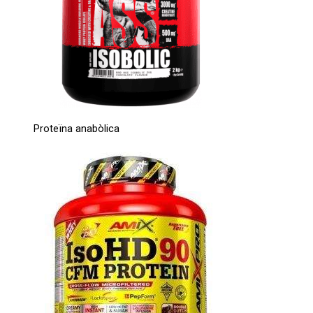
Proteïna anabòlica