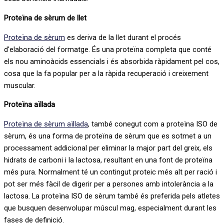
Proteïna de sèrum de llet
Proteïna de sèrum
es deriva de la llet durant el procés
d'elaboració del formatge. És una proteïna completa que conté
els nou aminoàcids essencials i és absorbida ràpidament pel cos,
cosa que la fa popular per a la ràpida recuperació i creixement
muscular.
Proteïna aïllada
Proteïna de sèrum aïllada
, també conegut com a proteïna ISO de
sèrum, és una forma de proteïna de sèrum que es sotmet a un
processament addicional per eliminar la major part del greix, els
hidrats de carboni i la lactosa, resultant en una font de proteïna
més pura. Normalment té un contingut proteic més alt per ració i
pot ser més fàcil de digerir per a persones amb intolerància a la
lactosa. La proteïna ISO de sèrum també és preferida pels atletes
que busquen desenvolupar múscul mag, especialment durant les
fases de definició.