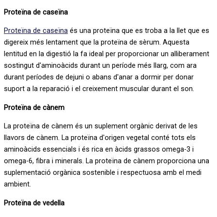
Proteïna de caseïna
Proteïna de caseïna
és una proteïna que es troba a la llet que es
digereix més lentament que la proteïna de sèrum. Aquesta
lentitud en la digestió la fa ideal per proporcionar un alliberament
sostingut d'aminoàcids durant un període més llarg, com ara
durant períodes de dejuni o abans d'anar a dormir per donar
suport a la reparació i el creixement muscular durant el son.
Proteïna de cànem
La proteïna de cànem és un suplement orgànic derivat de les
llavors de cànem. La proteïna d'origen vegetal conté tots els
aminoàcids essencials i és rica en àcids grassos omega-3 i
omega-6, fibra i minerals. La proteïna de cànem proporciona una
suplementació orgànica sostenible i respectuosa amb el medi
ambient.
Proteïna de vedella