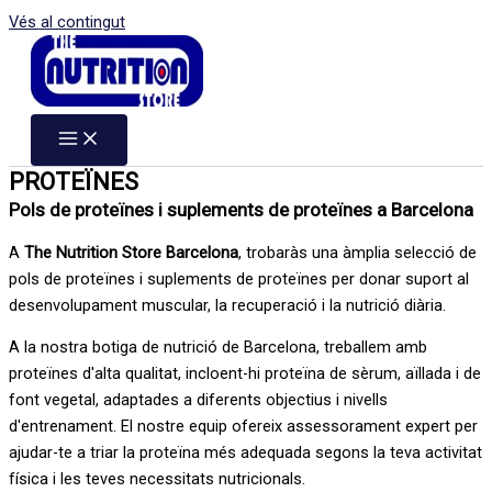
Vés al contingut
PROTEÏNES
Pols de proteïnes i suplements de proteïnes a Barcelona
A
The Nutrition Store Barcelona
, trobaràs una àmplia selecció de
pols de proteïnes i suplements de proteïnes per donar suport al
desenvolupament muscular, la recuperació i la nutrició diària.
A la nostra botiga de nutrició de Barcelona, treballem amb
proteïnes d'alta qualitat, incloent-hi proteïna de sèrum, aïllada i de
font vegetal, adaptades a diferents objectius i nivells
d'entrenament. El nostre equip ofereix assessorament expert per
ajudar-te a triar la proteïna més adequada segons la teva activitat
física i les teves necessitats nutricionals.