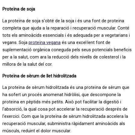
Proteïna de soja
La proteïna de soja s'obté de la soja i és una font de proteïna
completa que ajuda a la reparació i recuperació muscular. Conté
tots els aminoàcids essencials i és adequada per a vegetarians i
vegans. Soja
proteïna vegana
és una excel·lent font de
suplementació orgànica coneguda pels seus potencials beneficis
per a la salut, com ara la reducció dels nivells de colesterol i la
millora de la salut del cor.
Proteïna de sèrum de llet hidrolitzada
La proteïna de sèrum hidrolitzada és una proteïna de sèrum que
ha sofert un procés anomenat hidròlisi, que descompone la
proteïna en pèptids més petits. Això pot facilitar la digestió i
l'absorció, la qual cosa pot accelerar la recuperació després de
l'exercici. Com que la proteïna de sèrum hidrolitzada accelera la
recuperació muscular, subministra ràpidament aminoàcids als
músculs, reduint el dolor muscular.