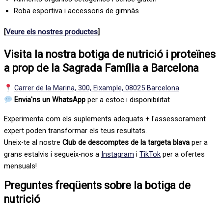
Roba esportiva i accessoris de gimnàs
[
Veure els nostres productes
]
Visita la nostra botiga de nutrició i proteïnes
a prop de la Sagrada Família a Barcelona
Carrer de la Marina, 300, Eixample, 08025 Barcelona
Envia'ns un WhatsApp
per a estoc i disponibilitat
Experimenta com els suplements adequats + l'assessorament
expert poden transformar els teus resultats.
Uneix-te al nostre
Club de descomptes de la targeta blava
per a
grans estalvis i segueix-nos a
Instagram
i
TikTok
per a ofertes
mensuals!
Preguntes freqüents sobre la botiga de
nutrició