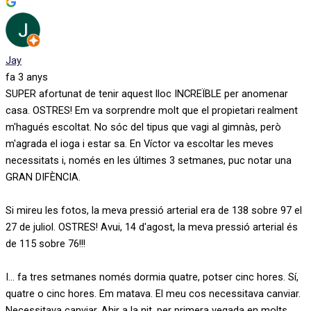
Jay
fa 3 anys
SUPER afortunat de tenir aquest lloc INCREÏBLE per anomenar
casa. OSTRES! Em va sorprendre molt que el propietari realment
m'hagués escoltat. No sóc del tipus que vagi al gimnàs, però
m'agrada el ioga i estar sa. En Víctor va escoltar les meves
necessitats i, només en les últimes 3 setmanes, puc notar una
GRAN DIFÈNCIA.
Si mireu les fotos, la meva pressió arterial era de 138 sobre 97 el
27 de juliol. OSTRES! Avui, 14 d'agost, la meva pressió arterial és
de 115 sobre 76!!!
I... fa tres setmanes només dormia quatre, potser cinc hores. Sí,
quatre o cinc hores. Em matava. El meu cos necessitava canviar.
Necessitava canviar. Ahir a la nit, per primera vegada en molts