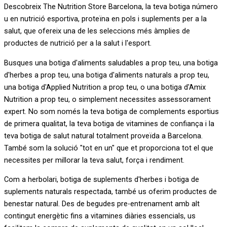
Descobreix The Nutrition Store Barcelona, la teva botiga número
u en nutrició esportiva, proteïna en pols i suplements per a la
salut, que ofereix una de les seleccions més àmplies de
productes de nutrició per a la salut i l'esport.
Busques una botiga d'aliments saludables a prop teu, una botiga
d'herbes a prop teu, una botiga d'aliments naturals a prop teu,
una botiga d'Applied Nutrition a prop teu, o una botiga d'Amix
Nutrition a prop teu, o simplement necessites assessorament
expert. No som només la teva botiga de complements esportius
de primera qualitat, la teva botiga de vitamines de confiança i la
teva botiga de salut natural totalment proveïda a Barcelona.
També som la solució "tot en un" que et proporciona tot el que
necessites per millorar la teva salut, força i rendiment.
Com a herbolari, botiga de suplements d'herbes i botiga de
suplements naturals respectada, també us oferim productes de
benestar natural. Des de begudes pre-entrenament amb alt
contingut energètic fins a vitamines diàries essencials, us