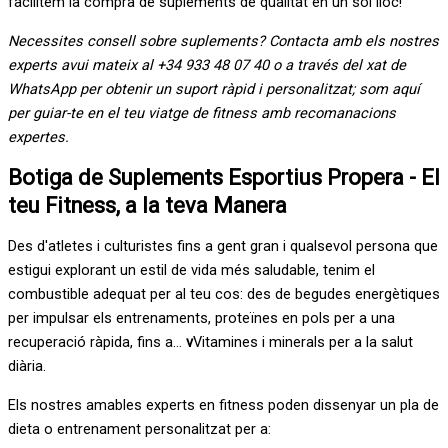
facilitem la compra de suplements de qualitat en un sol lloc!
Necessites consell sobre suplements? Contacta amb els nostres
experts avui mateix al +34 933 48 07 40 o a través del xat de
WhatsApp per obtenir un suport ràpid i personalitzat; som aquí
per guiar-te en el teu viatge de fitness amb recomanacions
expertes.
Botiga de Suplements Esportius Propera - El
teu Fitness, a la teva Manera
Des d'atletes i culturistes fins a gent gran i qualsevol persona que
estigui explorant un estil de vida més saludable, tenim el
combustible adequat per al teu cos: des de begudes energètiques
per impulsar els entrenaments, proteïnes en pols per a una
recuperació ràpida, fins a...
v
Vitamines i minerals per a la salut
diària.
Els nostres amables experts en fitness poden dissenyar un pla de
dieta o entrenament personalitzat per a: