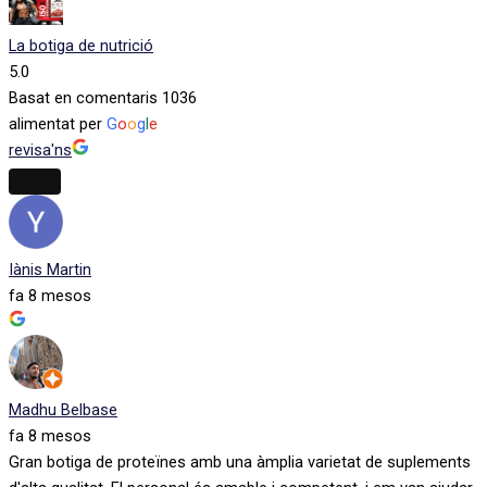
La botiga de nutrició
5.0
Basat en comentaris 1036
alimentat per
G
o
o
g
l
e
revisa'ns
Iànis Martin
fa 8 mesos
Madhu Belbase
fa 8 mesos
Gran botiga de proteïnes amb una àmplia varietat de suplements