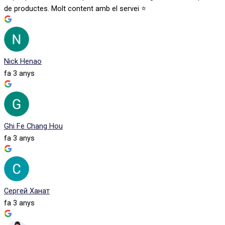
de productes. Molt content amb el servei ⭐️
Nick Henao
fa 3 anys
Ghi Fe Chang Hou
fa 3 anys
Сергей Ханат
fa 3 anys