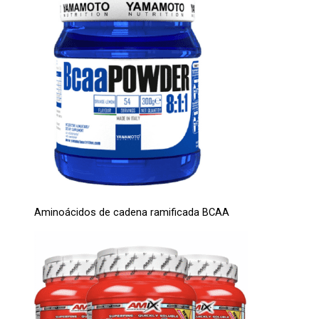
Aminoácidos de cadena ramificada BCAA