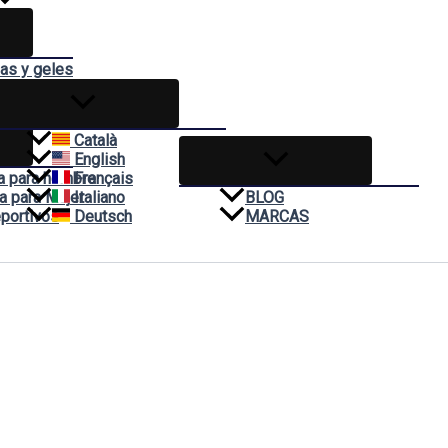
das y geles
mas
Català
English
a para hombre
Français
a para Mujer
Italiano
BLOG
portivos
Deutsch
MARCAS