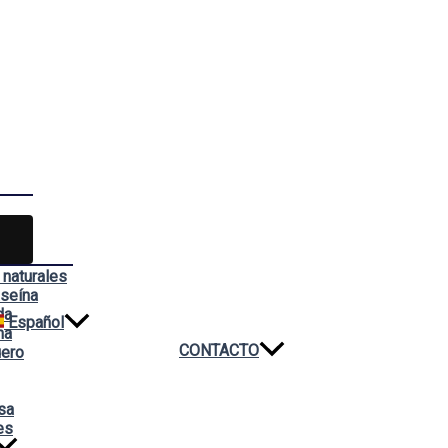
 naturales
aseína
da
Español
na
CONTACTO
uero
sa
es