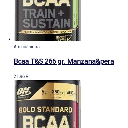
Aminoácidos
Bcaa T&S 266 gr. Manzana&pera
21,96
€