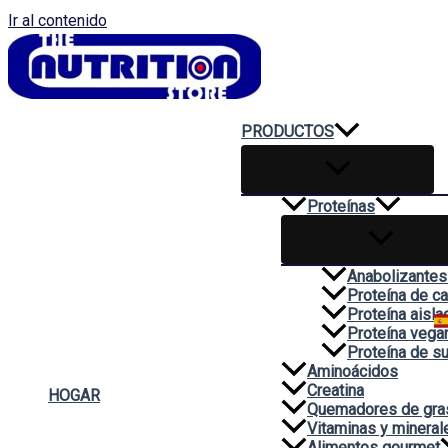
Ir al contenido
PRODUCTOS
Proteínas
Anabolizantes
Proteína de c
Proteína aisla
Proteína vega
Proteína de s
Aminoácidos
Creatina
HOGAR
Quemadores de gra
Vitaminas y mineral
Alimentos gourmet