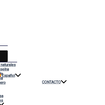
 naturales
aseína
da
Español
na
CONTACTO
uero
sa
es