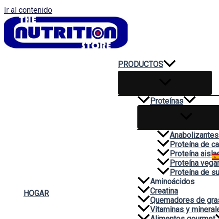
Ir al contenido
PRODUCTOS
Proteínas
Anabolizantes
Proteína de c
Proteína aisla
Proteína vega
Proteína de s
Aminoácidos
Creatina
HOGAR
Quemadores de gra
Vitaminas y mineral
Alimentos gourmet