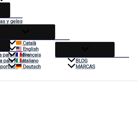
das y geles
mas
Català
English
a para hombre
Français
a para Mujer
Italiano
BLOG
portivos
Deutsch
MARCAS