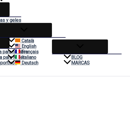
das y geles
mas
Català
English
a para hombre
Français
a para Mujer
Italiano
BLOG
portivos
Deutsch
MARCAS