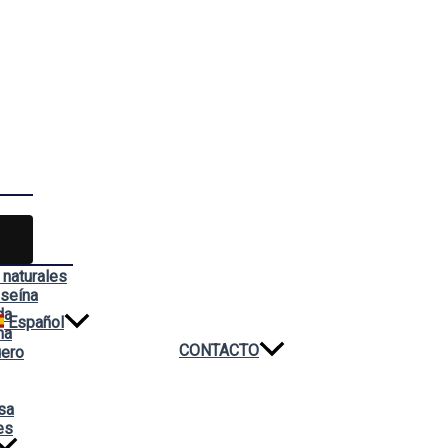
 naturales
aseína
da
Español
na
CONTACTO
uero
sa
es