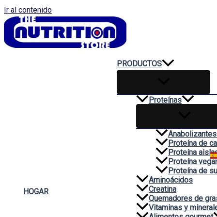
Ir al contenido
PRODUCTOS
Proteínas
Anabolizantes
Proteína de c
Proteína aisla
Proteína vega
Proteína de s
Aminoácidos
Creatina
HOGAR
Quemadores de gra
Vitaminas y mineral
Alimentos gourmet