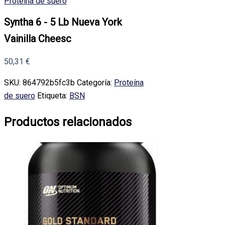
Proteína de suero
Syntha 6 - 5 Lb Nueva York
Vainilla Cheesc
50,31
€
SKU:
864792b5fc3b
Categoría:
Proteína
de suero
Etiqueta:
BSN
Productos relacionados