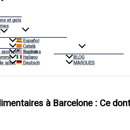
ons et gels
èmes
t
Español
Català
 sport pour hommes
English
Femme
Italiano
BLOG
de sport
Deutsch
MARQUES
imentaires à Barcelone : Ce don