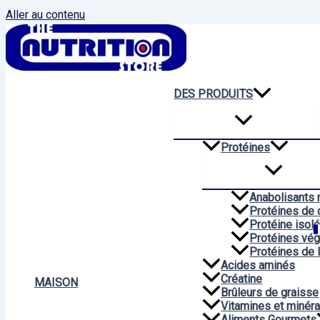
Aller au contenu
DES PRODUITS
Protéines
Anabolisants 
Protéines de 
Protéine isol
Protéines vég
Protéines de 
Acides aminés
Créatine
MAISON
Brûleurs de graisse
Vitamines et minér
Aliments Gourmets