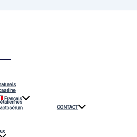
naturels
caséine
ée
Français
étaliennes
CONTACT
lactosérum
aux