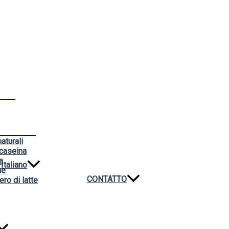
aturali
 caseina
a
Italiano
ne
CONTATTO
ero di latte