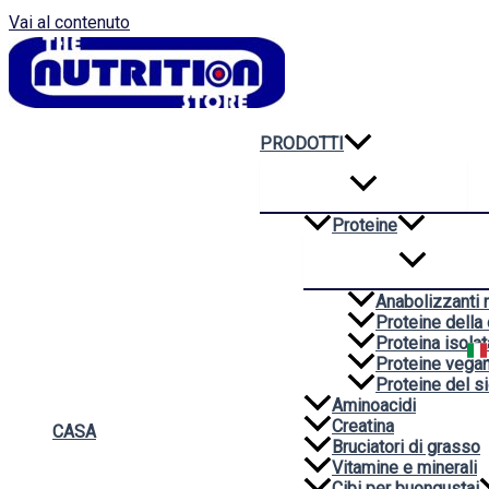
Vai al contenuto
PRODOTTI
Proteine
Anabolizzanti n
Proteine della
Proteina isolat
Proteine vega
Proteine del si
Aminoacidi
Creatina
CASA
Bruciatori di grasso
Vitamine e minerali
Cibi per buongustai