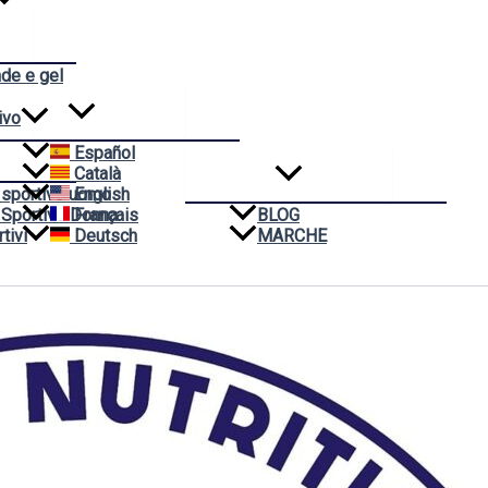
nde e gel
ivo
Español
Català
 sportivo uomo
English
 Sportivo Donna
Français
BLOG
tivi
Deutsch
MARCHE