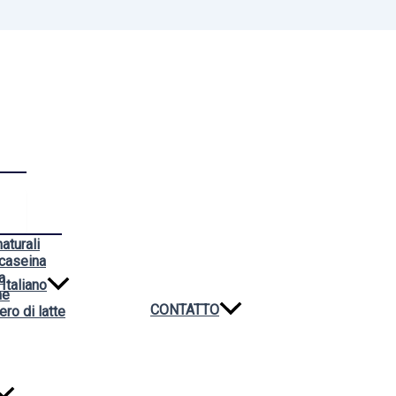
aturali
 caseina
a
Italiano
ne
CONTATTO
ero di latte