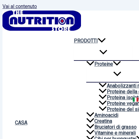
Vai al contenuto
PRODOTTI
Proteine
Anabolizzanti n
Proteine della
Proteina isolat
Proteine vega
Proteine del si
Aminoacidi
Creatina
CASA
Bruciatori di grasso
Vitamine e minerali
Cibi per buongustai