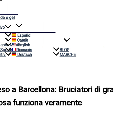
nde e gel
ivo
Español
Català
 sportivo uomo
English
 Sportivo Donna
Français
BLOG
tivi
Deutsch
MARCHE
peso a Barcellona: Bruciatori di gr
osa funziona veramente