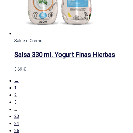
Salse e Creme
Salsa 330 ml. Yogurt Finas Hierbas
3,69
€
←
1
2
3
…
23
24
25