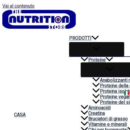
Vai al contenuto
PRODOTTI
Proteine
Anabolizzanti n
Proteine della
Proteina isolat
Proteine vega
Proteine del si
Aminoacidi
Creatina
CASA
Bruciatori di grasso
Vitamine e minerali
Cibi per buongustai