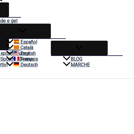
nde e gel
ivo
Español
Català
 sportivo uomo
English
 Sportivo Donna
Français
BLOG
tivi
Deutsch
MARCHE