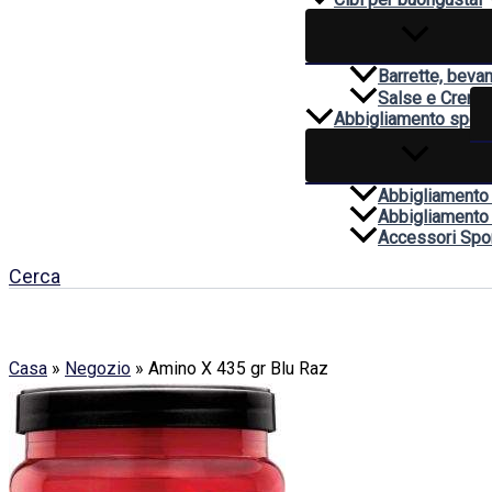
Barrette, beva
Salse e Creme
Abbigliamento sport
Abbigliamento
Abbigliamento
Accessori Spor
Cerca
Casa
»
Negozio
»
Amino X 435 gr Blu Raz