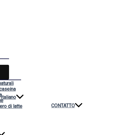
aturali
 caseina
a
Italiano
ne
CONTATTO
ero di latte