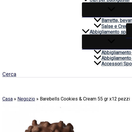
Barrette, beva
Salse e Creme
Abbigliamento sport
Abbigliamento
Abbigliamento
Accessori Spor
Cerca
Casa
»
Negozio
»
Barebells Cookies & Cream 55 gr x12 pezzi