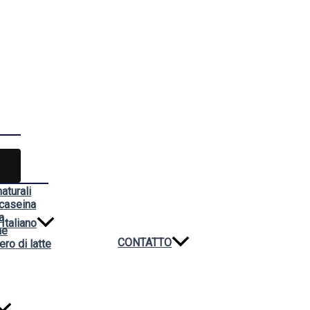
aturali
 caseina
a
Italiano
ne
CONTATTO
ero di latte