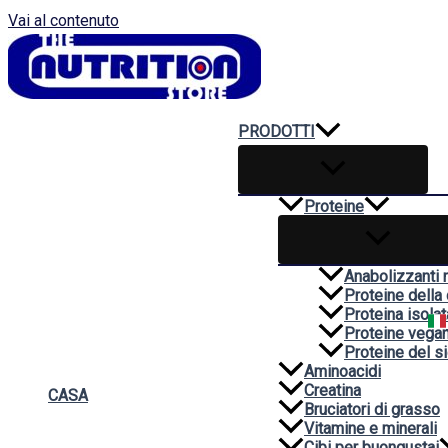
Vai al contenuto
PRODOTTI
Proteine
Anabolizzanti n
Proteine della
Proteina isolat
Proteine vega
Proteine del si
Aminoacidi
Creatina
CASA
Bruciatori di grasso
Vitamine e minerali
Cibi per buongustai