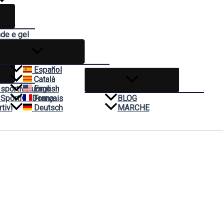
nde e gel
ivo
Español
Català
 sportivo uomo
English
 Sportivo Donna
Français
BLOG
tivi
Deutsch
MARCHE