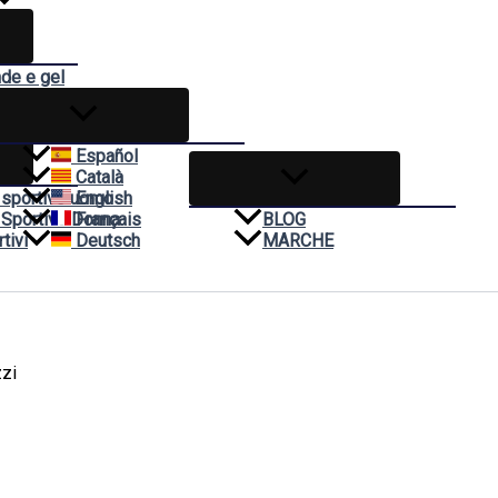
nde e gel
ivo
Español
Català
 sportivo uomo
English
 Sportivo Donna
Français
BLOG
tivi
Deutsch
MARCHE
zzi