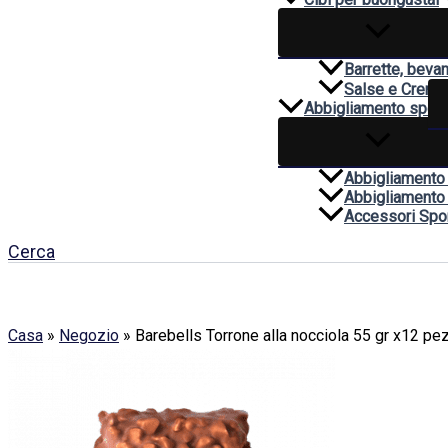
Barrette, beva
Salse e Creme
Abbigliamento sport
Abbigliamento
Abbigliamento
Accessori Spor
Cerca
Casa
»
Negozio
»
Barebells Torrone alla nocciola 55 gr x12 pe