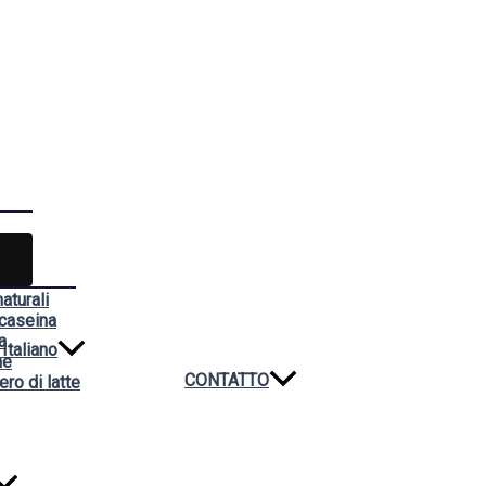
aturali
 caseina
a
Italiano
ne
CONTATTO
ero di latte