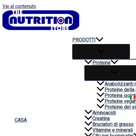
Vai al contenuto
PRODOTTI
Proteine
Anabolizzanti n
Proteine della
Proteina isolat
Proteine vega
Proteine del si
Aminoacidi
Creatina
CASA
Bruciatori di grasso
Vitamine e minerali
Cibi per buongustai