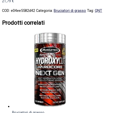
21,79
€
COD:
e04ee5582d42
Categoria:
Bruciatori di grasso
Tag:
QNT
Prodotti correlati
Bruciatori di grasso