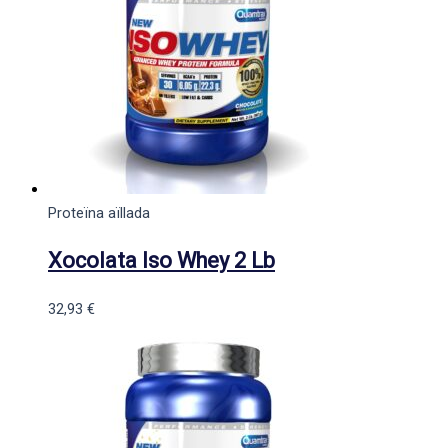
Proteïna aïllada
Xocolata Iso Whey 2 Lb
32,93
€