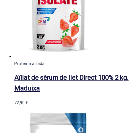
Proteïna aïllada
Aïllat de sèrum de llet Direct 100% 2 kg.
Maduixa
72,90
€