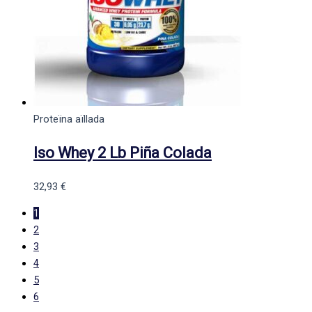
Proteïna aïllada
Iso Whey 2 Lb Piña Colada
32,93
€
1
2
3
4
5
6