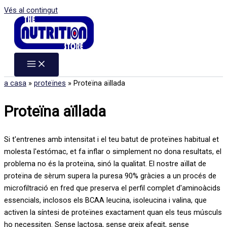
Vés al contingut
a casa
»
proteïnes
»
Proteïna aïllada
Proteïna aïllada
Si t'entrenes amb intensitat i el teu batut de proteïnes habitual et
molesta l'estómac, et fa inflar o simplement no dona resultats, el
problema no és la proteïna, sinó la qualitat. El nostre aïllat de
proteïna de sèrum supera la puresa 90% gràcies a un procés de
microfiltració en fred que preserva el perfil complet d'aminoàcids
essencials, inclosos els BCAA leucina, isoleucina i valina, que
activen la síntesi de proteïnes exactament quan els teus músculs
ho necessiten. Sense lactosa, sense greix afegit, sense