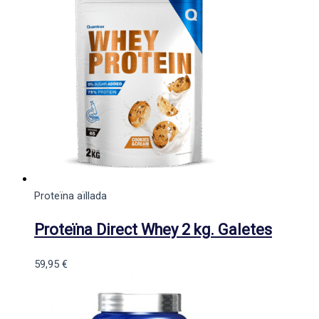
Proteïna aïllada
Proteïna Direct Whey 2 kg. Galetes
59,95
€