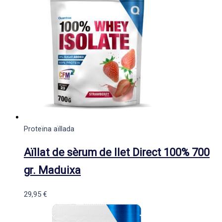
Proteïna aïllada
Aïllat de sèrum de llet Direct 100% 700
gr. Maduixa
29,95
€