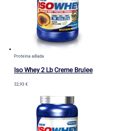
Proteïna aïllada
Iso Whey 2 Lb Creme Brulee
32,93
€