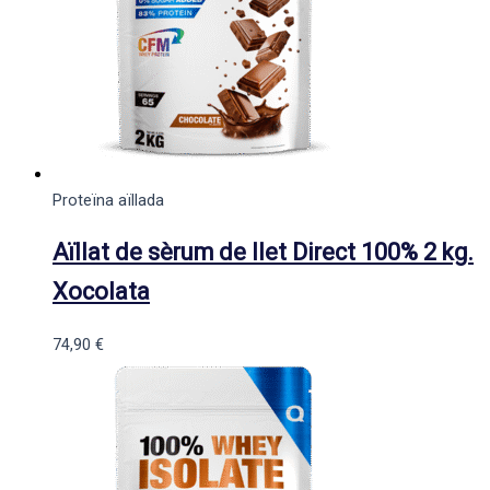
Proteïna aïllada
Aïllat de sèrum de llet Direct 100% 2 kg.
Xocolata
74,90
€