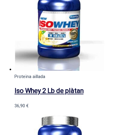
Proteïna aïllada
Iso Whey 2 Lb de plàtan
36,90
€