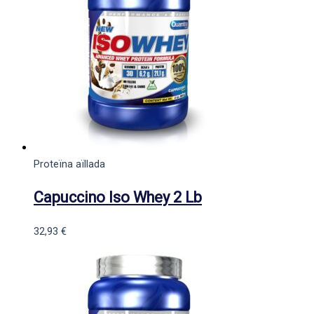
Proteïna aïllada
Capuccino Iso Whey 2 Lb
32,93
€