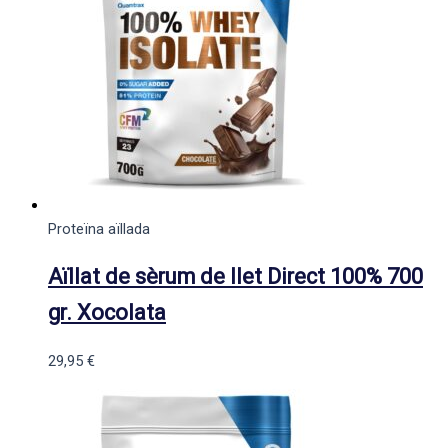
Proteïna aïllada
Aïllat de sèrum de llet Direct 100% 700
gr. Xocolata
29,95
€