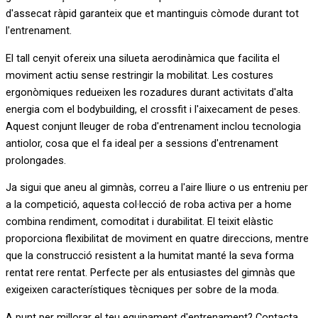
d'assecat ràpid garanteix que et mantinguis còmode durant tot
l'entrenament.
El tall cenyit ofereix una silueta aerodinàmica que facilita el
moviment actiu sense restringir la mobilitat. Les costures
ergonòmiques redueixen les rozadures durant activitats d'alta
energia com el bodybuilding, el crossfit i l'aixecament de peses.
Aquest conjunt lleuger de roba d'entrenament inclou tecnologia
antiolor, cosa que el fa ideal per a sessions d'entrenament
prolongades.
Ja sigui que aneu al gimnàs, correu a l'aire lliure o us entreniu per
a la competició, aquesta col·lecció de roba activa per a home
combina rendiment, comoditat i durabilitat. El teixit elàstic
proporciona flexibilitat de moviment en quatre direccions, mentre
que la construcció resistent a la humitat manté la seva forma
rentat rere rentat. Perfecte per als entusiastes del gimnàs que
exigeixen característiques tècniques per sobre de la moda.
A punt per millorar el teu equipament d'entrenament? Contacta