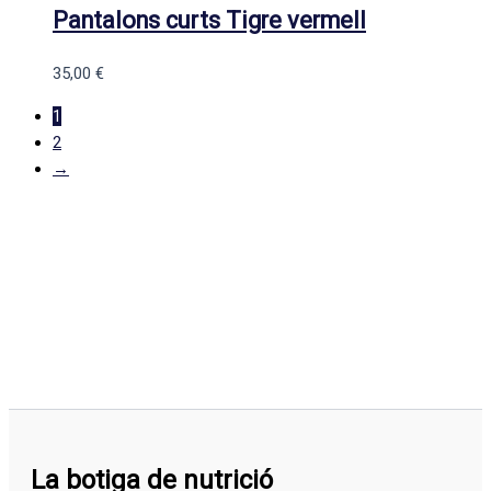
Pantalons curts Tigre vermell
35,00
€
1
2
→
La botiga de nutrició