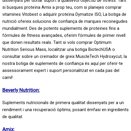
dissenyats per donar suport a qualsevol objectiu de fitness. Tant
si busques proteïna Amix a prop teu, com si planejes comprar
vitamines Vitobest o adquirir proteïna Dymatize ISO,
La botiga de
nutrició
ofereix solucions de confiança de marques reconegudes
mundialment.
Des de potents suplements de proteïnes fins a
fórmules de fitness avançades, oferim fórmules de primer nivell
que donen resultats reals. Tant si vols comprar Optimum
Nutrition Serious Mass, localitzar una botiga BiotechUSA o
consultar sobre un cremador de greix MuscleTech Hydroxycut, la
nostra botiga de suplements de confiança és aquí per oferir-te
assessorament expert i suport personalitzat en cada pas del
camí!
Beverly Nutrition:
Suplements nutricionals de primera qualitat dissenyats per a un
rendiment i una recuperació òptims, posant èmfasi en ingredients
de qualitat.
Amix: