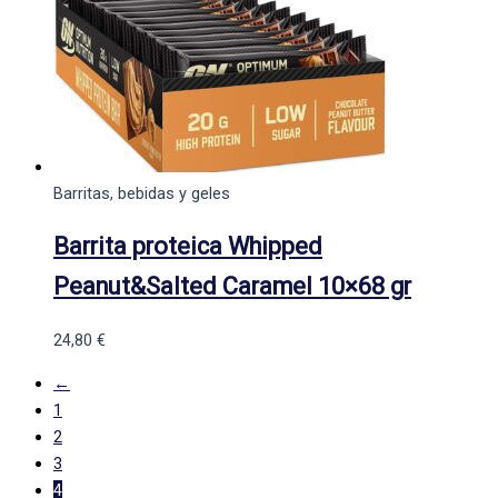
Barritas, bebidas y geles
Barrita proteica Whipped
Peanut&Salted Caramel 10×68 gr
24,80
€
←
1
2
3
4