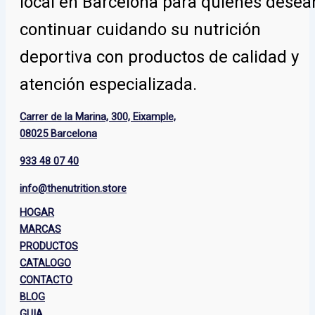
local en Barcelona para quienes desea
continuar cuidando su nutrición
deportiva con productos de calidad y
atención especializada.
Carrer de la Marina, 300, Eixample,
08025 Barcelona
933 48 07 40
info@thenutrition.store
HOGAR
MARCAS
PRODUCTOS
CATALOGO
CONTACTO
BLOG
GUIA