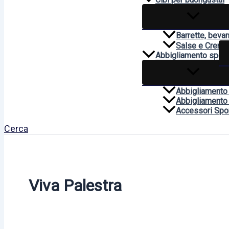
Barrette, beva
Salse e Creme
Abbigliamento sport
Abbigliamento
Abbigliamento
Accessori Spor
Cerca
Viva Palestra