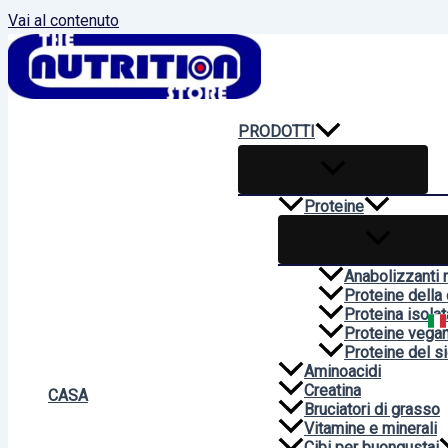
Vai al contenuto
PRODOTTI
Proteine
Anabolizzanti n
Proteine della
Proteina isolat
Proteine vega
Proteine del si
Aminoacidi
Creatina
CASA
Bruciatori di grasso
Vitamine e minerali
Cibi per buongustai