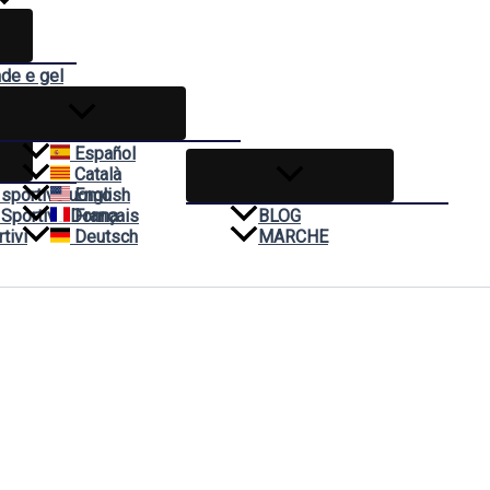
nde e gel
ivo
Español
Català
 sportivo uomo
English
 Sportivo Donna
Français
BLOG
tivi
Deutsch
MARCHE