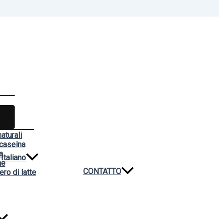
aturali
 caseina
a
Italiano
ne
CONTATTO
ero di latte