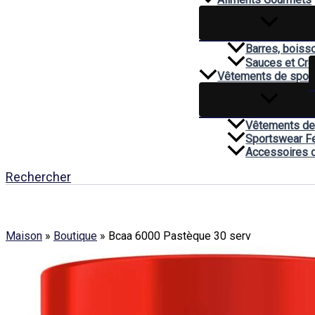
Barres, boiss
Sauces et Cr
Vêtements de spor
Vêtements de
Sportswear 
Accessoires 
Rechercher
Maison
»
Boutique
»
Bcaa 6000 Pastèque 30 serv