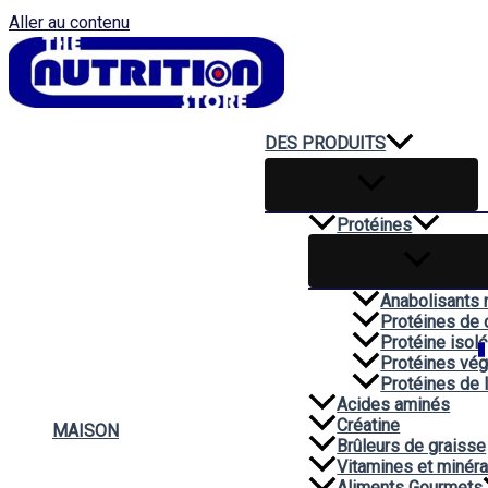
Aller au contenu
DES PRODUITS
Protéines
Anabolisants 
Protéines de 
Protéine isol
Protéines vég
Protéines de 
Acides aminés
Créatine
MAISON
Brûleurs de graisse
Vitamines et minér
Aliments Gourmets