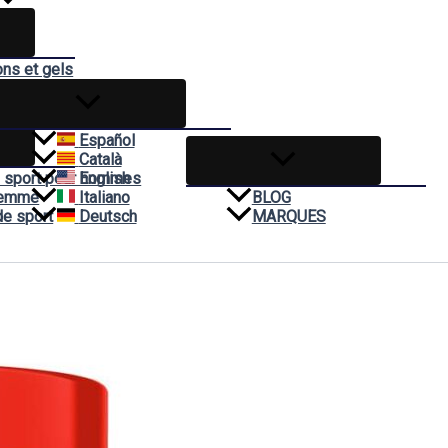
ons et gels
èmes
t
Español
Català
 sport pour hommes
English
Femme
Italiano
BLOG
de sport
Deutsch
MARQUES