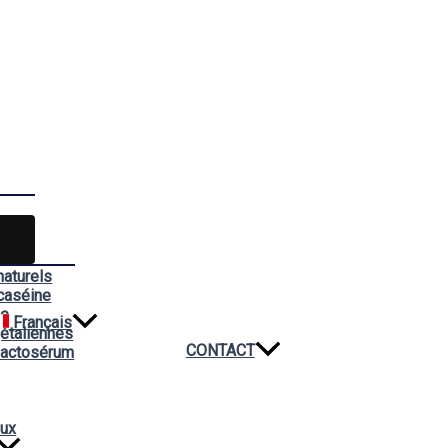
naturels
caséine
ée
Français
étaliennes
CONTACT
lactosérum
aux