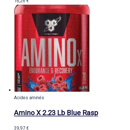
16,26
€
Acides aminés
Amino X 2.23 Lb Blue Rasp
39,97
€