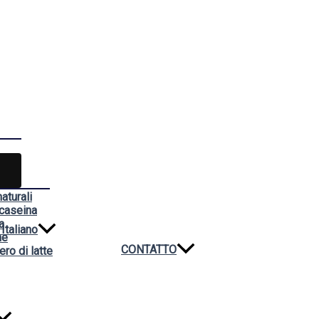
aturali
 caseina
a
Italiano
ne
CONTATTO
ero di latte