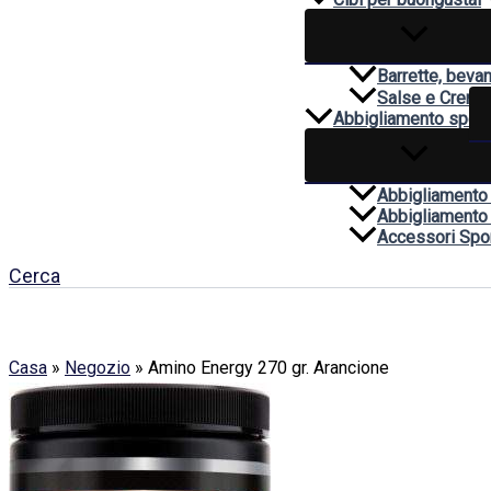
Barrette, beva
Salse e Creme
Abbigliamento sport
Abbigliamento
Abbigliamento
Accessori Spor
Cerca
Casa
»
Negozio
»
Amino Energy 270 gr. Arancione