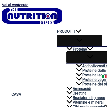
Vai al contenuto
PRODOTTI
Proteine
Anabolizzanti n
Proteine della
Proteina isolat
Proteine vega
Proteine del si
Aminoacidi
Creatina
CASA
Bruciatori di grasso
Vitamine e minerali
Cibi per buongustai