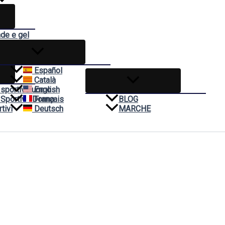
nde e gel
ivo
Español
Català
 sportivo uomo
English
 Sportivo Donna
Français
BLOG
tivi
Deutsch
MARCHE