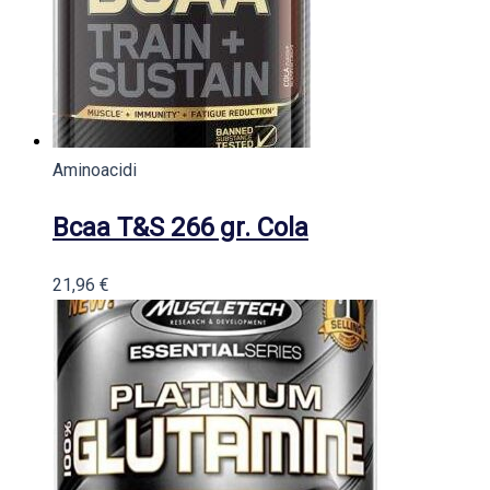
Aminoacidi
Bcaa T&S 266 gr. Cola
21,96
€