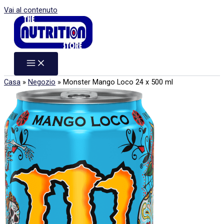
Vai al contenuto
Casa
»
Negozio
»
Monster Mango Loco 24 x 500 ml