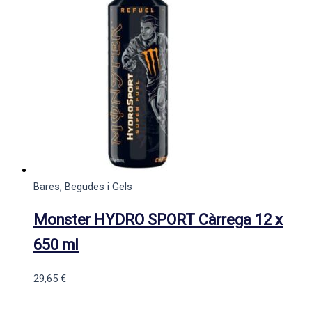
Bares, Begudes i Gels
Monster HYDRO SPORT Càrrega 12 x
650 ml
29,65
€