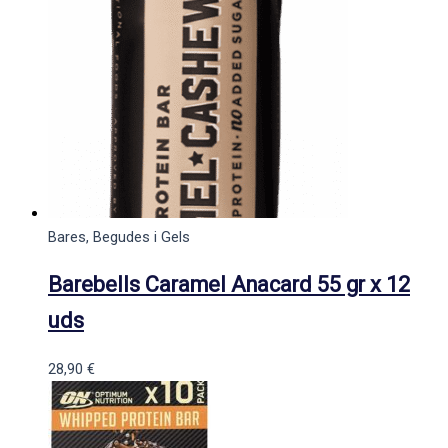
Bares, Begudes i Gels
Barebells Caramel Anacard 55 gr x 12
uds
28,90
€