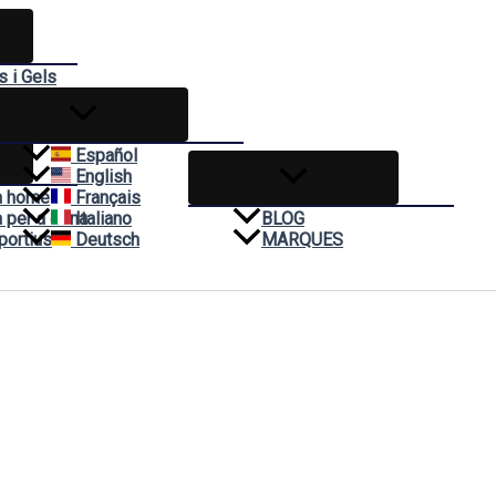
 i Gels
es
Español
English
a home
Français
 per a dona
Italiano
BLOG
portius
Deutsch
MARQUES