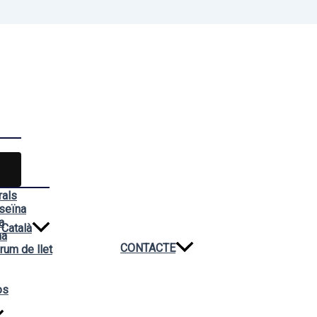
rals
seïna
a
Català
na
CONTACTE
rum de llet
os