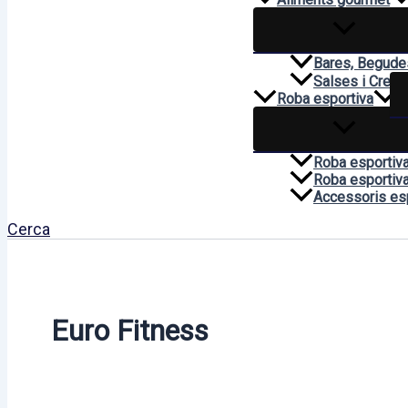
Bares, Begudes
Salses i Crem
Roba esportiva
Roba esportiv
Roba esportiva
Accessoris es
Cerca
Euro Fitness