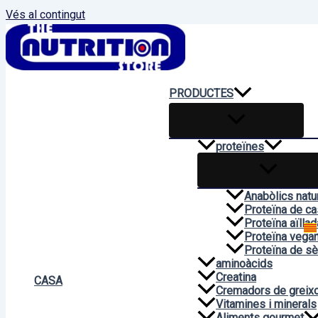
Vés al contingut
PRODUCTES
proteïnes
Anabòlics natu
Proteïna de ca
Proteïna aïllad
Proteïna vega
Proteïna de sè
aminoàcids
Creatina
CASA
Cremadors de greix
Vitamines i minerals
Aliments gourmet