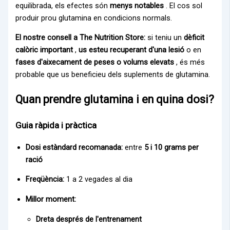
equilibrada, els efectes són
menys notables
. El cos sol
produir prou glutamina en condicions normals.
El nostre consell a The Nutrition Store:
si teniu un
dèficit
calòric important
,
us esteu recuperant d'una lesió
o en
fases d'aixecament de peses o volums elevats
, és més
probable que us beneficieu dels suplements de glutamina.
Quan prendre glutamina i en quina dosi?
Guia ràpida i pràctica
Dosi estàndard recomanada:
entre
5 i 10 grams per
ració
Freqüència:
1 a 2 vegades al dia
Millor moment:
Dreta
després de l'entrenament