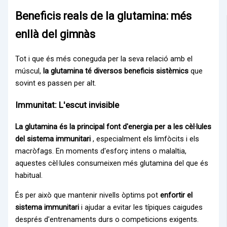
Beneficis reals de la glutamina: més
enllà del gimnàs
Tot i que és més coneguda per la seva relació amb el
múscul,
la glutamina té diversos beneficis sistèmics
que
sovint es passen per alt.
Immunitat: L'escut invisible
La glutamina és la principal font d'energia per a les cèl·lules
del sistema immunitari
, especialment els limfòcits i els
macròfags. En moments d'esforç intens o malaltia,
aquestes cèl·lules consumeixen més glutamina del que és
habitual.
És per això que mantenir nivells òptims pot
enfortir el
sistema immunitari
i ajudar a evitar les típiques caigudes
després d'entrenaments durs o competicions exigents.