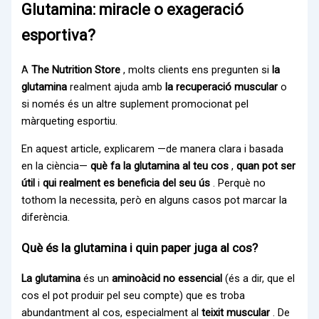
Glutamina: miracle o exageració
esportiva?
A
The Nutrition Store
, molts clients ens pregunten si
la
glutamina
realment ajuda amb
la recuperació muscular
o
si només és un altre suplement promocionat pel
màrqueting esportiu.
En aquest article, explicarem —de manera clara i basada
en la ciència—
què fa la glutamina al teu cos
,
quan pot ser
útil
i
qui realment es beneficia del seu ús
. Perquè no
tothom la necessita, però en alguns casos pot marcar la
diferència.
Què és la glutamina i quin paper juga al cos?
La glutamina
és un
aminoàcid no essencial
(és a dir, que el
cos el pot produir pel seu compte) que es troba
abundantment al cos, especialment al
teixit muscular
. De