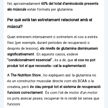
fet, aproximadament
60% del total d'aminoàcids presents
als músculs
estan formats per glutamina.
Per què està tan estretament relacionat amb el
múscul?
Quan entrenem intensament o sotmetem el cos a estrès
físic (per exemple, durant períodes de recuperació o
després de lesions),
els nivells de glutamina disminueixen
significativament
. En aquests casos, esdevé
"condicionalment essencial"
, és a dir, que
el cos no pot
produir tot el que necessita
i
cal la suplementació
.
A
The Nutrition Store
, ho expliquem així: la glutamina no
és un constructor muscular directe com els BCAA o la
creatina, però
és clau perquè tot el sistema de recuperació
funcioni correctament
. És com l'oli de motor d'un motor:
no pots aixecar peses, recuperar-te ni rendir bé sense que
funcioni.