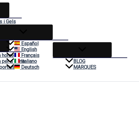
 i Gels
es
Español
English
a home
Français
 per a dona
Italiano
BLOG
portius
Deutsch
MARQUES