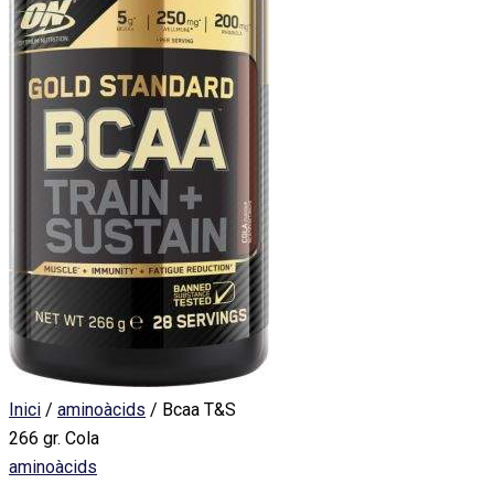
Inici
/
aminoàcids
/ Bcaa T&S
266 gr. Cola
aminoàcids