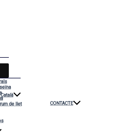
rals
seïna
a
Català
na
CONTACTE
rum de llet
os