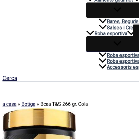
Bares, Begudes
Salses i Crem
Roba esportiva
Roba esportiv
Roba esportiva
Accessoris es
Cerca
a casa
»
Botiga
»
Bcaa T&S 266 gr. Cola