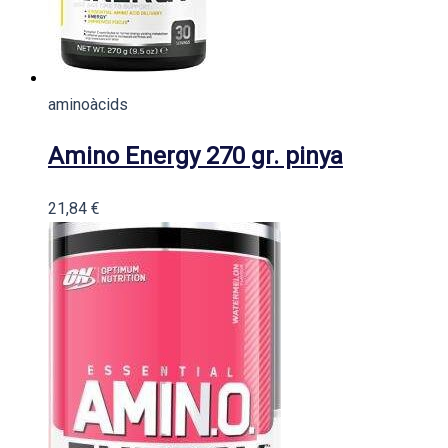
aminoàcids
Amino Energy 270 gr. pinya
21,84
€