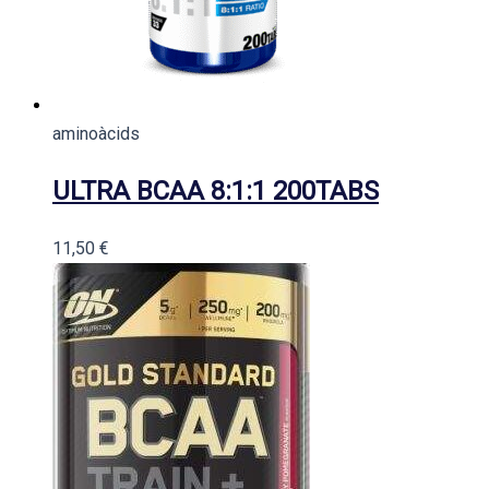
aminoàcids
ULTRA BCAA 8:1:1 200TABS
11,50
€