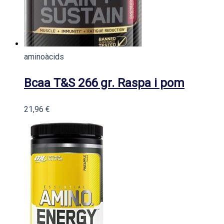
aminoàcids
Bcaa T&S 266 gr. Raspa i pom
21,96
€