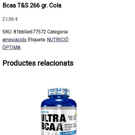
Bcaa T&S 266 gr. Cola
21,96
€
SKU:
81bb0e677572
Categoria:
aminoàcids
Etiqueta:
NUTRICIÓ
ÒPTIMA
Productes relacionats