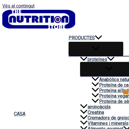
Vés al contingut
PRODUCTES
proteïnes
Anabòlics natu
Proteïna de ca
Proteïna aïllad
Proteïna vega
Proteïna de sè
aminoàcids
Creatina
CASA
Cremadors de greix
Vitamines i minerals
Aliments gourmet