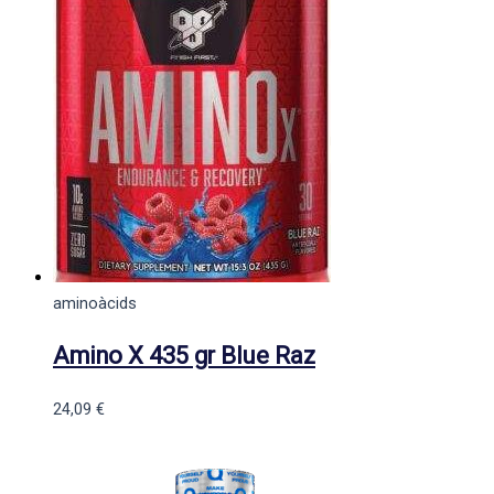
aminoàcids
Amino X 435 gr Blue Raz
24,09
€