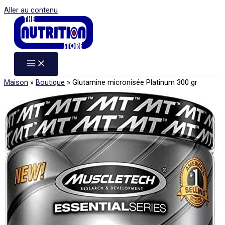
Aller au contenu
Maison
»
Boutique
»
Glutamine micronisée Platinum 300 gr