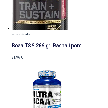
aminoàcids
Bcaa T&S 266 gr. Raspa i pom
21,96
€