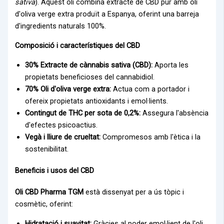
sativa
). Aquest oli combina extracte de CBD pur amb oli
d'oliva verge extra produït a Espanya, oferint una barreja
d'ingredients naturals 100%.
Composició i característiques del CBD
30% Extracte de cànnabis sativa (CBD):
Aporta les
propietats beneficioses del cannabidiol.
70% Oli d'oliva verge extra:
Actua com a portador i
ofereix propietats antioxidants i emol·lients.
Contingut de THC per sota de 0,2%:
Assegura l'absència
d'efectes psicoactius.
Vegà i lliure de crueltat:
Compromesos amb l'ètica i la
sostenibilitat.
Beneficis i usos del CBD
Oli CBD Pharma TGM
està dissenyat per a ús tòpic i
cosmètic, oferint:
Hidratació i suavitat:
Gràcies al poder emol·lient de l'oli