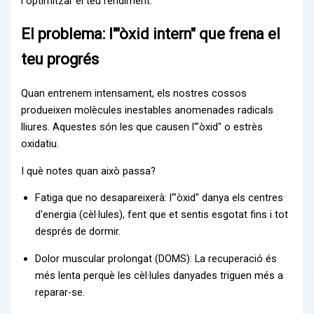
i optimitzar el teu rendiment.
El problema: l'"òxid intern" que frena el
teu progrés
Quan entrenem intensament, els nostres cossos
produeixen molècules inestables anomenades radicals
lliures. Aquestes són les que causen l'"òxid" o estrès
oxidatiu.
I què notes quan això passa?
Fatiga que no desapareixerà: l'"òxid" danya els centres
d'energia (cèl·lules), fent que et sentis esgotat fins i tot
després de dormir.
Dolor muscular prolongat (DOMS): La recuperació és
més lenta perquè les cèl·lules danyades triguen més a
reparar-se.