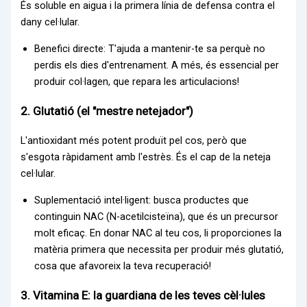
És soluble en aigua i la primera línia de defensa contra el
dany cel·lular.
Benefici directe: T'ajuda a mantenir-te sa perquè no
perdis els dies d'entrenament. A més, és essencial per
produir col·lagen, que repara les articulacions!
2. Glutatió (el "mestre netejador")
L'antioxidant més potent produït pel cos, però que
s'esgota ràpidament amb l'estrès. És el cap de la neteja
cel·lular.
Suplementació intel·ligent: busca productes que
continguin NAC (N-acetilcisteïna), que és un precursor
molt eficaç. En donar NAC al teu cos, li proporciones la
matèria primera que necessita per produir més glutatió,
cosa que afavoreix la teva recuperació!
3. Vitamina E: la guardiana de les teves cèl·lules