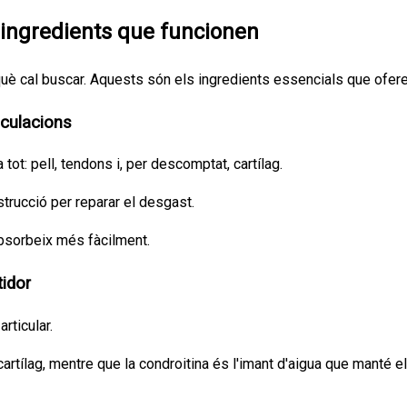
 4 ingredients que funcionen
 què cal buscar. Aquests són els ingredients essencials que ofere
ticulacions
tot: pell, tendons i, per descomptat, cartílag.
strucció per reparar el desgast.
'absorbeix més fàcilment.
tidor
rticular.
artílag, mentre que la condroitina és l'imant d'aigua que manté el 