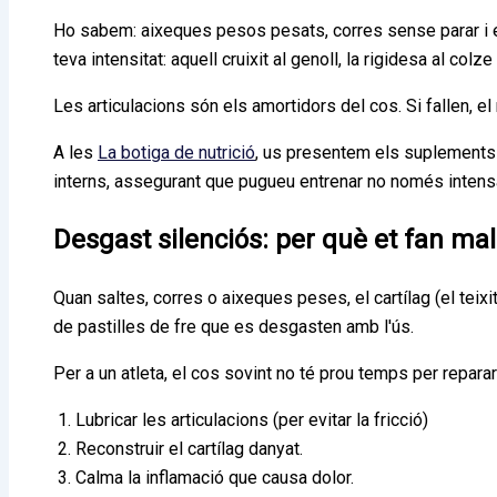
Ho sabem: aixeques pesos pesats, corres sense parar i el
teva intensitat: aquell cruixit al genoll, la rigidesa al co
Les articulacions són els amortidors del cos. Si fallen, el 
A les
La botiga de nutrició
, us presentem els suplements 
interns, assegurant que pugueu entrenar no només intens
Desgast silenciós: per què et fan mal 
Quan saltes, corres o aixeques peses, el cartílag (el tei
de pastilles de fre que es desgasten amb l'ús.
Per a un atleta, el cos sovint no té prou temps per repar
Lubricar les articulacions (per evitar la fricció)
Reconstruir el cartílag danyat.
Calma la inflamació que causa dolor.