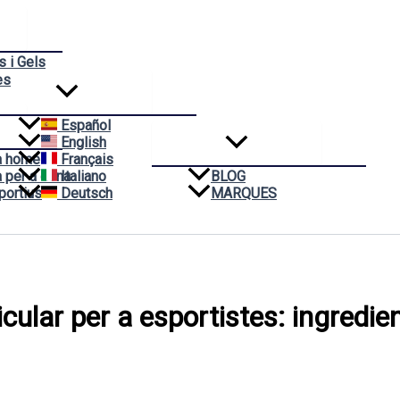
 i Gels
es
Español
English
a home
Français
 per a dona
Italiano
BLOG
portius
Deutsch
MARQUES
cular per a esportistes: ingredien