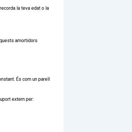
ecorda la teva edat o la
aquests amortidors
onstant. És com un parell
uport extern per: