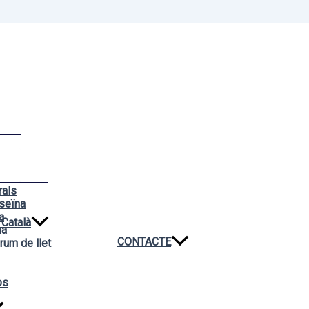
rals
seïna
a
Català
na
CONTACTE
rum de llet
os