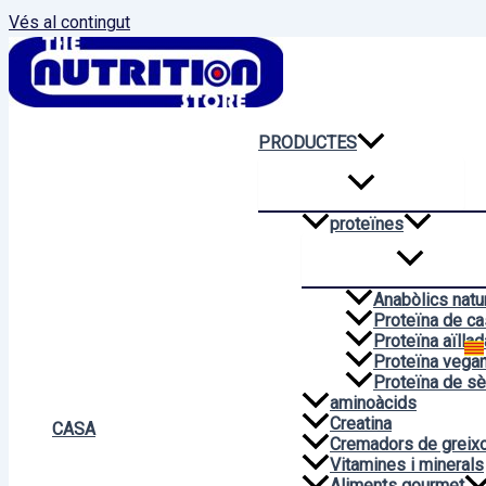
Vés al contingut
PRODUCTES
proteïnes
Anabòlics natu
Proteïna de ca
Proteïna aïllad
Proteïna vega
Proteïna de sè
aminoàcids
Creatina
CASA
Cremadors de greix
Vitamines i minerals
Aliments gourmet