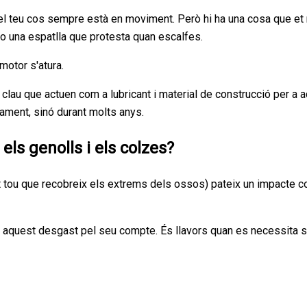
 teu cos sempre està en moviment. Però hi ha una cosa que et r
lze o una espatlla que protesta quan escalfes.
motor s'atura.
clau que actuen com a lubricant i material de construcció per a 
ament, sinó durant molts anys.
els genolls i els colzes?
xit tou que recobreix els extrems dels ossos) pateix un impacte c
ar aquest desgast pel seu compte. És llavors quan es necessita s