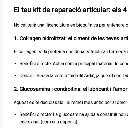
El teu kit de reparació articular: els
No cal tenir una llicenciatura en bioquímica per entendre
1. Col·lagen hidrolitzat: el ciment de les teves ar
El col·lagen és la proteïna que dóna estructura i fermesa a 
Benefici directe: Actua com a principal material de con
Consell: Busca la versió "hidrolitzada", ja que el cos l
2. Glucosamina i condroitina: el lubricant i l'amor
Aquest és el duo clàssic i el remei més antic per al dolor a
Benefici directe: La glucosamina ajuda a construir nou c
encoixinat (com una esponja).